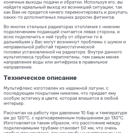
конечные выходы подачи и обратки. Используя его, вы
найдете идеальный выход из возникшей ситуации, так
как Вам не придется ничего перемонтировать и докупать
каких-то дополнитеных лишних дорогих фитингов.
Во многих стальных радиаторах отопления с нижним
подключением подающей считается левая сторона, и
если подключить к ней трубу от обратки то в
дальнейшем у Вас могут возникнут проблемы с шумом и
неправильной работай термостатической
головки установленной на радиаторе. Внутри данного
мультиплекса трубки переплетены, тем самым меняя
направления воды или антифриза в правильное
направление.
Техническое описание
Мультифлекс изготовлен из надежной латуни, с
последующем покрытием никелем, что придает ему
особую эстетику в цвете, которая впишется в любой
интерьер.
Рассчитан на работу при давлении 10 бар и температуре
аж до 120°С, с кратковременным повышением до 130°С.
Изготовляется таким образом, что расстояние между
подключаемыми трубами становит 50 мм, что очень
удобно при монтаже, так как трубы и инструменты не