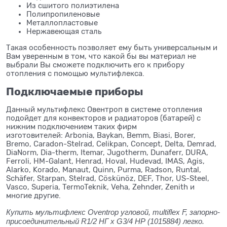
Из сшитого полиэтилена
Полипропиленовые
Металлопластовые
Нержавеющая сталь
Такая особенность позволяет ему быть универсальным и
Вам уверенным в том, что какой бы вы материал не
выбрали Вы сможете подключить его к прибору
отопления с помощью мультифлекса.
Подключаемые приборы
Данный мультифлекс Овентроп в системе отопления
подойдет для конвекторов и радиаторов (батарей) с
нижним подключением таких фирм
изготовителей: Arbonia, Baykan, Bemm, Biasi, Borer,
Bremo, Caradon-Stelrad, Celikpan, Concept, Delta, Demrad,
DiaNorm, Dia-therm, Itemar, Jugotherm, Dunaferr, DURA,
Ferroli, HM-Galant, Henrad, Hoval, Hudevad, IMAS, Agis,
Alarko, Korado, Manaut, Quinn, Purma, Radson, Runtal,
Schäfer, Starpan, Stelrad, Cöskünöz, DEF, Thor, US-Steel,
Vasco, Superia, TermoTeknik, Veha, Zehnder, Zenith и
многие другие.
Купить мультифлекс Oventrop угловой, multiflex F, запорно-
присоединительный R1/2 НГ x G3/4 НР (1015884) легко.