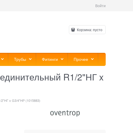
Войти
Корзина:
пусто
Трубы
Фитинги
Прочее
соединительный R1/2"НГ x
/2"НГ x G3/4"НР (1015883)