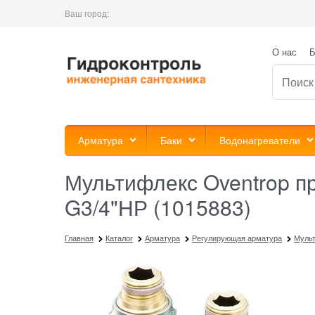
Ваш город:
О нас
Б
Арматура
Баки
Водонагреватели
Мультифлекс Oventrop пр
G3/4"НР (1015883)
Главная
Каталог
Арматура
Регулирующая арматура
Муль