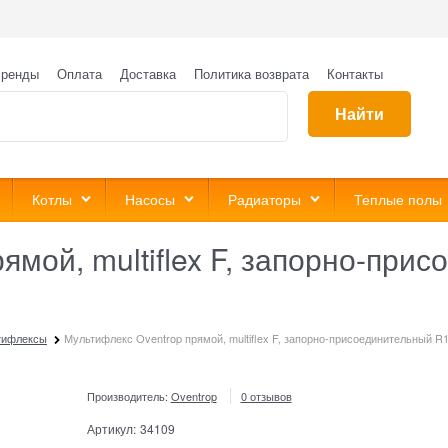
ренды
Оплата
Доставка
Политика возврата
Контакты
Найти
Котлы
Насосы
Радиаторы
Теплые полы
ямой, multiflex F, запорно-при
тифлексы
Мультифлекс Oventrop прямой, multiflex F, запорно-присоединительный R1
Производитель:
Oventrop
0 отзывов
Артикул:
34109