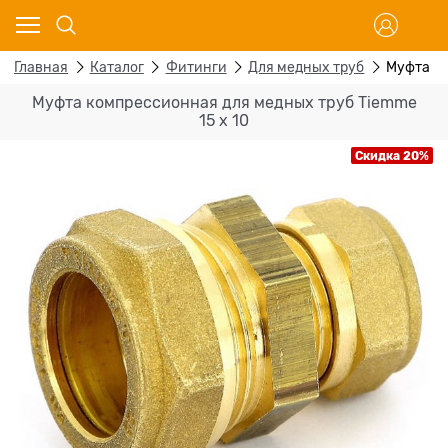
Главная
Каталог
Фитинги
Для медных труб
Муфта ко
Муфта компрессионная для медных труб Tiemme
15 х 10
Скидка 20%