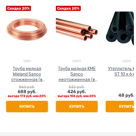
Скидка 20%
Скидка 20%
14861
24947
26874
Труба медная
Труба медная KME
Утеплитель K
Wieland Sanco
Sanco
ST 10 x 6 
отожженная (в
неотожженная (в
бухтах) 10 x 1.0
штанге 5 м) 15 x 1.0
860
 руб.
532
 руб.
688
 руб.
426
 руб.
48
 руб.
выгода
172 руб.
или
20%
выгода
106 руб.
или
20%
КУПИТЬ
КУПИТЬ
КУПИТЬ