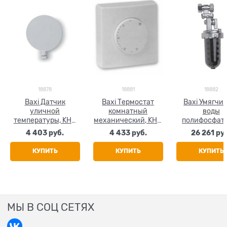
18878
18881
18882
Baxi Датчик
Baxi Термостат
Baxi Умягчи
уличной
комнатный
воды
температуры, KHG
механический, KHG
полифосфат
714062111
714086910
KHG 714023
4 403
 руб.
4 433
 руб.
26 261
 ру
КУПИТЬ
КУПИТЬ
КУПИТЬ
МЫ В СОЦ СЕТЯХ