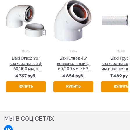
18865
18867
18870
Baxi Отвод 90°
Baxi Отвод 45°
Baxi Труб
коаксиальный ф
коаксиальный ф
коаксиальная 
60/100 мм, с
60/100 мм, KHG
мм наконечни
муфтой, KHG
714101610
60/100 мм, 
4 397
 руб.
4 854
 руб.
7 489
 руб
714101410
71410181
КУПИТЬ
КУПИТЬ
КУПИТЬ
МЫ В СОЦ СЕТЯХ