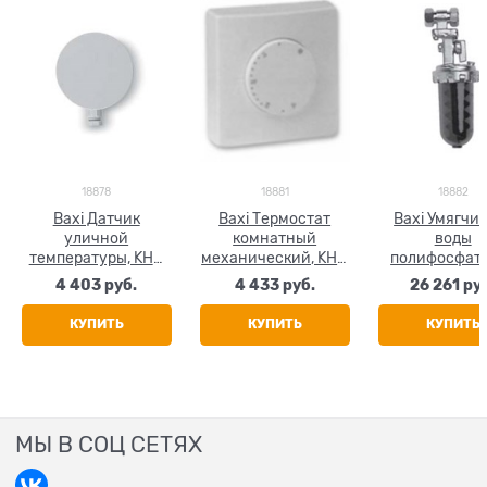
18878
18881
18882
Baxi Датчик
Baxi Термостат
Baxi Умягчи
уличной
комнатный
воды
температуры, KHG
механический, KHG
полифосфат
714062111
714086910
KHG 714023
4 403
 руб.
4 433
 руб.
26 261
 ру
КУПИТЬ
КУПИТЬ
КУПИТЬ
МЫ В СОЦ СЕТЯХ