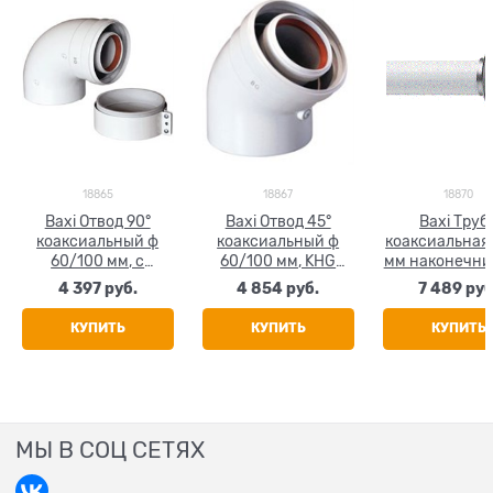
18865
18867
18870
Baxi Отвод 90°
Baxi Отвод 45°
Baxi Труб
коаксиальный ф
коаксиальный ф
коаксиальная 
60/100 мм, с
60/100 мм, KHG
мм наконечни
муфтой, KHG
714101610
60/100 мм, 
4 397
 руб.
4 854
 руб.
7 489
 руб
714101410
71410181
КУПИТЬ
КУПИТЬ
КУПИТЬ
МЫ В СОЦ СЕТЯХ