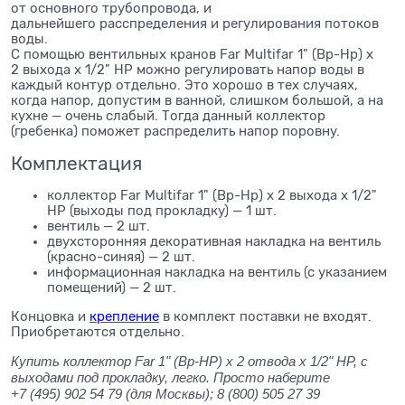
от основного трубопровода, и
дальнейшего расспределения и регулирования потоков
воды.
С помощью вентильных кранов Far Multifar 1" (Вр-Нр) х
2 выхода х 1/2" НР можно регулировать напор воды в
каждый контур отдельно. Это хорошо в тех случаях,
когда напор, допустим в ванной, слишком большой, а на
кухне — очень слабый. Тогда данный коллектор
(гребенка) поможет распределить напор поровну.
Комплектация
коллектор Far Multifar 1" (Вр-Нр) х 2 выхода х 1/2"
НР (выходы под прокладку) — 1 шт.
вентиль — 2 шт.
двухсторонняя декоративная накладка на вентиль
(красно-синяя) — 2 шт.
информационная накладка на вентиль (с указанием
помещений) — 2 шт.
Концовка и
крепление
в комплект поставки не входят.
Приобретаются отдельно.
Купить коллектор Far 1" (Вр-НР) х 2 отвода х 1/2" НР, с
выходами под прокладку, легко. Просто наберите
+7 (495) 902 54 79
(для Москвы);
8 (800) 505 27 39