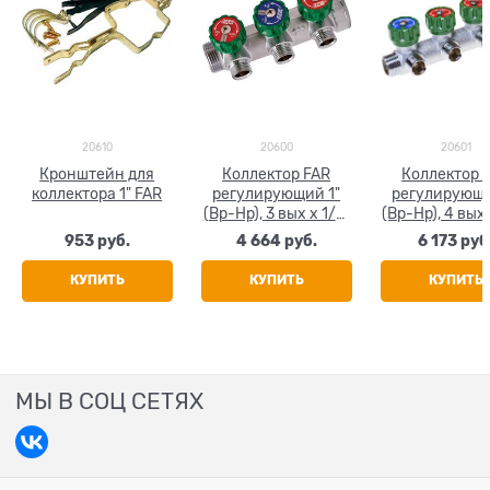
20610
20600
20601
Кронштейн для
Коллектор FAR
Коллектор 
коллектора 1" FAR
регулирующий 1"
регулирующи
(Вр-Нр), 3 вых x 1/2"
(Вр-Нр), 4 вых 
НР, под прокладку
НР, под прок
953
 руб.
4 664
 руб.
6 173
 руб
КУПИТЬ
КУПИТЬ
КУПИТЬ
МЫ В СОЦ СЕТЯХ