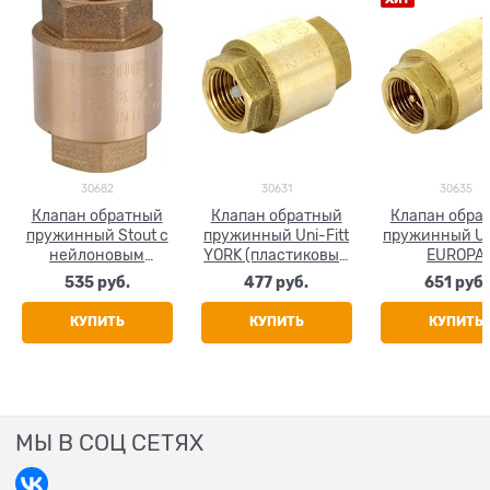
30682
30631
30635
Клапан обратный
Клапан обратный
Клапан обра
пружинный Stout с
пружинный Uni-Fitt
пружинный Uni
нейлоновым
YORK (пластиковый
EUROPA
седлом 1/2"
затвор) 1/2"
(металличе
535
 руб.
477
 руб.
651
 руб.
затвор) 1/
КУПИТЬ
КУПИТЬ
КУПИТЬ
МЫ В СОЦ СЕТЯХ