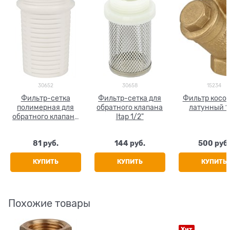
30652
30658
15234
Фильтр-сетка
Фильтр-сетка для
Фильтр косой
полимерная для
обратного клапана
латунный 1
обратного клапана
Itap 1/2"
Itap 1/2" (арт. 107)
81
 руб.
144
 руб.
500
 руб.
КУПИТЬ
КУПИТЬ
КУПИТЬ
Похожие товары
Хит