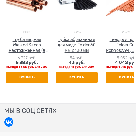
14882
25216
25230
Труба медная
Губка абразивная
Твердый пр
Wieland Sanco
для меди Felder 60
Felder Cu
неотожженная (в
мм х 130 мм
Rophos®94, L-
штанге 5 м) 54 x 1.5
ф 2 мм, L=500 
6 727
 руб.
54
 руб.
5 052
 руб
кг
5 382
 руб.
43
 руб.
4 042
 руб
выгода
1 345 руб.
или
20%
выгода
11 руб.
или
20%
выгода
1 010 руб.
и
КУПИТЬ
КУПИТЬ
КУПИТЬ
МЫ В СОЦ СЕТЯХ