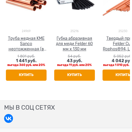
24969
25216
25230
Труба медная KME
Губка абразивная
Твердый пр
Sanco
для меди Felder 60
Felder Cu
неотожженная (в
мм х 130 мм
Rophos®94, L-
штанге 5 м) 42 x 1.0
ф 2 мм, L=500 
1 801
 руб.
54
 руб.
5 052
 руб
кг
1 441
 руб.
43
 руб.
4 042
 руб
выгода
360 руб.
или
20%
выгода
11 руб.
или
20%
выгода
1 010 руб.
и
КУПИТЬ
КУПИТЬ
КУПИТЬ
МЫ В СОЦ СЕТЯХ