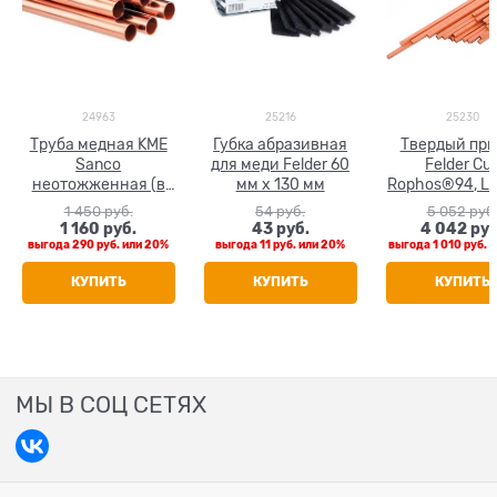
24963
25216
25230
Труба медная KME
Губка абразивная
Твердый пр
Sanco
для меди Felder 60
Felder Cu
неотожженная (в
мм х 130 мм
Rophos®94, L-
штанге 5 м) 35 x 1.0
ф 2 мм, L=500 
1 450
 руб.
54
 руб.
5 052
 руб
кг
1 160
 руб.
43
 руб.
4 042
 руб
выгода
290 руб.
или
20%
выгода
11 руб.
или
20%
выгода
1 010 руб.
и
КУПИТЬ
КУПИТЬ
КУПИТЬ
МЫ В СОЦ СЕТЯХ