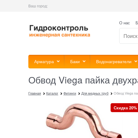
Ваш город:
О нас
Б
Арматура
Баки
Водонагреватели
Обвод Viega пайка двух
Главная
Каталог
Фитинги
Для медных труб
Обвод Viega п
Скидка 20%