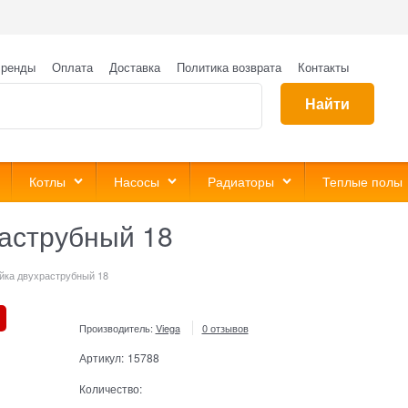
ренды
Оплата
Доставка
Политика возврата
Контакты
Найти
Котлы
Насосы
Радиаторы
Теплые полы
раструбный 18
айка двухраструбный 18
Производитель:
Viega
0 отзывов
Артикул:
15788
Количество: