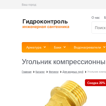
Ваш город:
О нас
Б
Арматура
Баки
Водонагреватели
Угольник компрессионный
Главная
Каталог
Фитинги
Для медных труб
Угольник компр
Скидка 20%