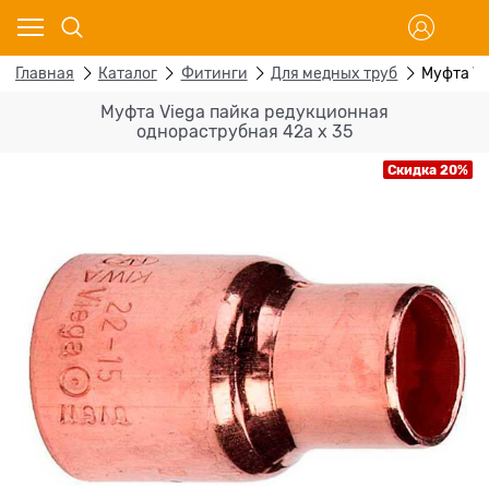
Главная
Каталог
Фитинги
Для медных труб
Муфта Vi
Муфта Viega пайка редукционная
однораструбная 42а х 35
Скидка 20%