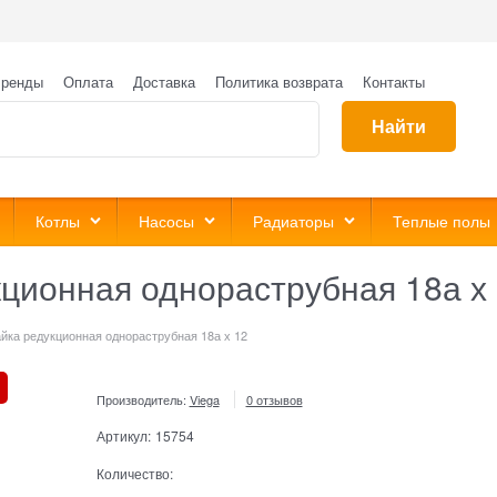
ренды
Оплата
Доставка
Политика возврата
Контакты
Найти
Котлы
Насосы
Радиаторы
Теплые полы
кционная однораструбная 18а х
йка редукционная однораструбная 18а х 12
Производитель:
Viega
0 отзывов
Артикул:
15754
Количество: