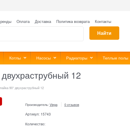
ренды
Оплата
Доставка
Политика возврата
Контакты
Найти
Котлы
Насосы
Радиаторы
Теплые полы
° двухраструбный 12
 пайка 90° двухраструбный 12
Производитель:
Viega
0 отзывов
Артикул:
15743
Количество: