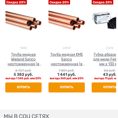
Скидка 20%
Скидка 20%
Скидка 20%
14882
24969
25216
Труба медная
Труба медная KME
Губка абрази
Wieland Sanco
Sanco
для меди Feld
неотожженная (в
неотожженная (в
мм х 130 
штанге 5 м) 54 x 1.5
штанге 5 м) 42 x 1.0
6 727
 руб.
1 801
 руб.
54
 руб.
5 382
 руб.
1 441
 руб.
43
 руб.
выгода
1 345 руб.
или
20%
выгода
360 руб.
или
20%
выгода
11 руб.
ил
КУПИТЬ
КУПИТЬ
КУПИТЬ
МЫ В СОЦ СЕТЯХ