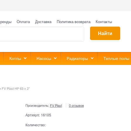
ренды
Оплата
Доставка
Политика возврата
Контакты
Найти
Котлы
Насосы
Радиаторы
Теплые полы
 FV Plast НР 63 х 2"
Производитель:
FV Plast
0 отзывов
Артикул:
16105
Количество: