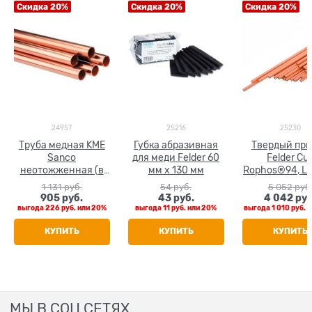
Скидка 20%
Скидка 20%
Скидка 20%
24957
25216
25230
Труба медная KME
Губка абразивная
Твердый пр
Sanco
для меди Felder 60
Felder Cu
неотожженная (в
мм х 130 мм
Rophos®94, L-
штанге 5 м) 28 x 1.0
ф 2 мм, L=500 
1 131
 руб.
54
 руб.
5 052
 руб
кг
905
 руб.
43
 руб.
4 042
 руб
выгода
226 руб.
или
20%
выгода
11 руб.
или
20%
выгода
1 010 руб.
и
КУПИТЬ
КУПИТЬ
КУПИТЬ
МЫ В СОЦ СЕТЯХ