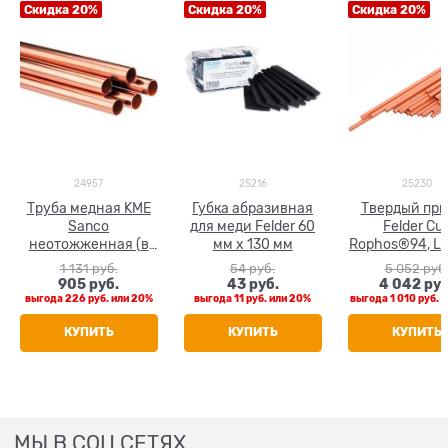
Скидка 20%
Скидка 20%
Скидка 20%
24957
25216
25230
Труба медная KME
Губка абразивная
Твердый пр
Sanco
для меди Felder 60
Felder Cu
неотожженная (в
мм х 130 мм
Rophos®94, L-
штанге 5 м) 28 x 1.0
ф 2 мм, L=500 
1 131
 руб.
54
 руб.
5 052
 руб
кг
905
 руб.
43
 руб.
4 042
 руб
выгода
226 руб.
или
20%
выгода
11 руб.
или
20%
выгода
1 010 руб.
и
КУПИТЬ
КУПИТЬ
КУПИТЬ
МЫ В СОЦ СЕТЯХ