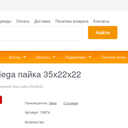
ренды
Оплата
Доставка
Политика возврата
Контакты
Найти
Котлы
Насосы
Радиаторы
Теплые полы
iega пайка 35х22х22
ионный Viega пайка 35х22х22
Производитель:
Viega
0 отзывов
Артикул:
15874
Количество: