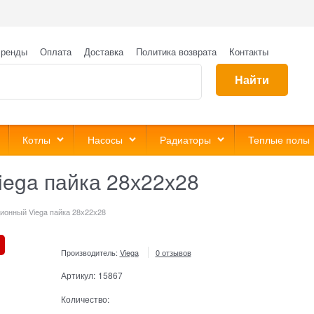
ренды
Оплата
Доставка
Политика возврата
Контакты
Найти
Котлы
Насосы
Радиаторы
Теплые полы
iega пайка 28х22х28
ионный Viega пайка 28х22х28
Производитель:
Viega
0 отзывов
Артикул:
15867
Количество: