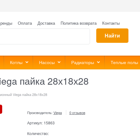
ренды
Оплата
Доставка
Политика возврата
Контакты
Найти
Котлы
Насосы
Радиаторы
Теплые полы
iega пайка 28х18х28
ионный Viega пайка 28х18х28
Производитель:
Viega
0 отзывов
Артикул:
15863
Количество: