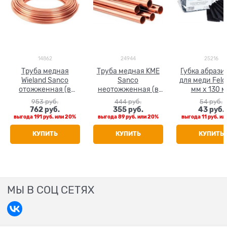
14862
24944
25216
Труба медная
Труба медная KME
Губка абрази
Wieland Sanco
Sanco
для меди Feld
отожженная (в
неотожженная (в
мм х 130 
бухтах) 12 x 1.0
штанге 5 м) 12 x 1.0
953
 руб.
444
 руб.
54
 руб.
762
 руб.
355
 руб.
43
 руб.
выгода
191 руб.
или
20%
выгода
89 руб.
или
20%
выгода
11 руб.
ил
КУПИТЬ
КУПИТЬ
КУПИТЬ
МЫ В СОЦ СЕТЯХ