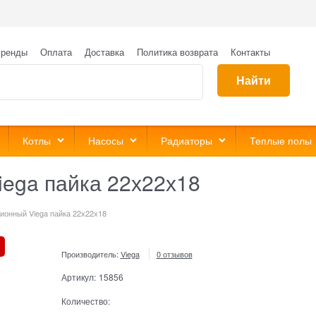
ренды
Оплата
Доставка
Политика возврата
Контакты
Найти
Котлы
Насосы
Радиаторы
Теплые полы
iega пайка 22х22х18
ионный Viega пайка 22х22х18
Производитель:
Viega
0 отзывов
Артикул:
15856
Количество: