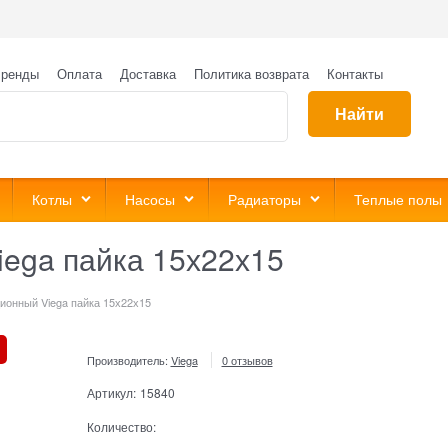
ренды
Оплата
Доставка
Политика возврата
Контакты
Найти
Котлы
Насосы
Радиаторы
Теплые полы
iega пайка 15х22х15
ионный Viega пайка 15х22х15
Производитель:
Viega
0 отзывов
Артикул:
15840
Количество: