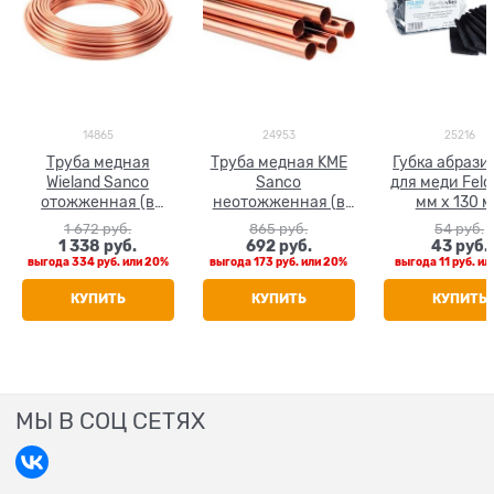
14865
24953
25216
Труба медная
Труба медная KME
Губка абрази
Wieland Sanco
Sanco
для меди Feld
отожженная (в
неотожженная (в
мм х 130 
бухтах) 22 x 1.0
штанге 5 м) 22 x 1.0
1 672
 руб.
865
 руб.
54
 руб.
1 338
 руб.
692
 руб.
43
 руб.
выгода
334 руб.
или
20%
выгода
173 руб.
или
20%
выгода
11 руб.
ил
КУПИТЬ
КУПИТЬ
КУПИТЬ
МЫ В СОЦ СЕТЯХ