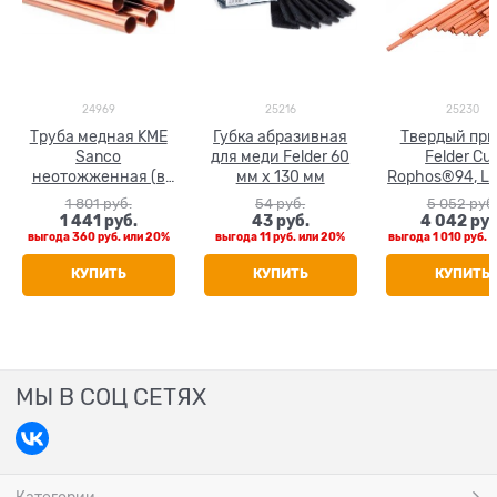
24969
25216
25230
Труба медная KME
Губка абразивная
Твердый пр
Sanco
для меди Felder 60
Felder Cu
неотожженная (в
мм х 130 мм
Rophos®94, L-
штанге 5 м) 42 x 1.0
ф 2 мм, L=500 
1 801
 руб.
54
 руб.
5 052
 руб
кг
1 441
 руб.
43
 руб.
4 042
 руб
выгода
360 руб.
или
20%
выгода
11 руб.
или
20%
выгода
1 010 руб.
и
КУПИТЬ
КУПИТЬ
КУПИТЬ
МЫ В СОЦ СЕТЯХ