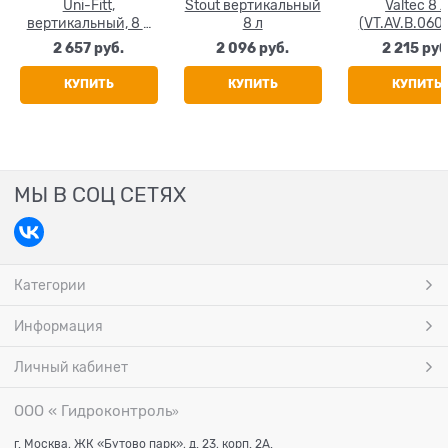
Uni-Fitt,
Stout вертикальный
Valtec 8 
вертикальный, 8 л
8 л
(VT.AV.B.060
(WAV8-U)
вертикаль
2 657
 руб.
2 096
 руб.
2 215
 руб
КУПИТЬ
КУПИТЬ
КУПИТЬ
МЫ В СОЦ СЕТЯХ
Категории
Информация
Личный кабинет
ООО « Гидроконтроль
»
г. Москва, ЖК «Бутово парк», д. 23, корп. 2А.