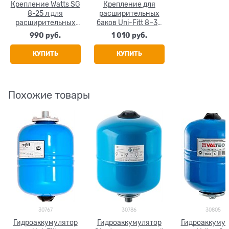
Крепление Watts SG
Крепление для
8-25 л для
расширительных
расширительных
баков Uni-Fitt 8–35
баков
литров
990
 руб.
1 010
 руб.
КУПИТЬ
КУПИТЬ
Похожие товары
30767
30786
30805
Гидроаккумулятор
Гидроаккумулятор
Гидроаккуму