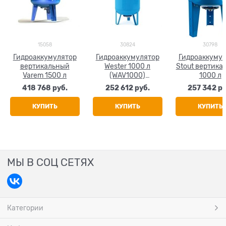
15058
30824
30798
Гидроаккумулятор
Гидроаккумулятор
Гидроаккуму
вертикальный
Wester 1000 л
Stout вертика
Varem 1500 л
(WAV1000)
1000 л
вертикальный
418 768
 руб.
252 612
 руб.
257 342
 р
КУПИТЬ
КУПИТЬ
КУПИТЬ
МЫ В СОЦ СЕТЯХ
Категории