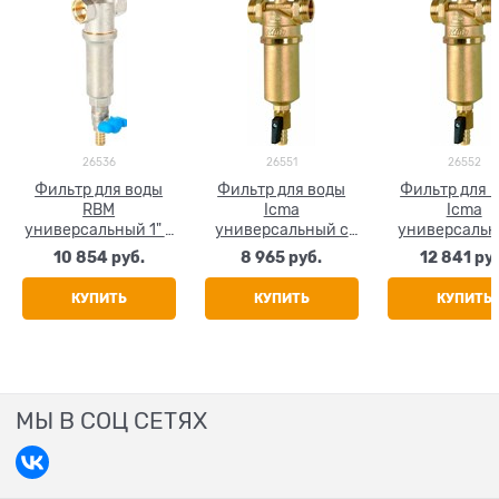
26536
26551
26552
Фильтр для воды
Фильтр для воды
Фильтр для 
RBM
Icma
Icma
универсальный 1" с
универсальный с
универсальн
манометром
манометром 3/4"
манометром 1"
10 854
 руб.
8 965
 руб.
12 841
 ру
ВР-1" НР
1/4" НР
КУПИТЬ
КУПИТЬ
КУПИТЬ
МЫ В СОЦ СЕТЯХ