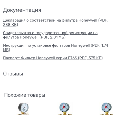
Документация
Декларация о соответствии на фильтра Honeywell (PDF,
288 КБ)
Свидетельство о государственной регистрации на
фильтра Honeywell (PDF, 2,01 МБ)
Инструкция по установке фильтров Honeywell (PDF, 1.74
МБ)
Паспорт: Фильтр Honeywell серии F76S (PDF, 375 КБ)
Отзывы
Похожие товары