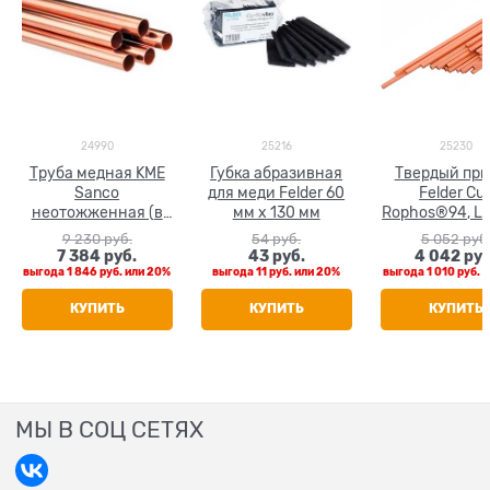
24990
25216
25230
Труба медная KME
Губка абразивная
Твердый пр
Sanco
для меди Felder 60
Felder Cu
неотожженная (в
мм х 130 мм
Rophos®94, L-
штанге 5 м) 108 x
ф 2 мм, L=500 
9 230
 руб.
54
 руб.
5 052
 руб
2.5
кг
7 384
 руб.
43
 руб.
4 042
 руб
выгода
1 846 руб.
или
20%
выгода
11 руб.
или
20%
выгода
1 010 руб.
и
КУПИТЬ
КУПИТЬ
КУПИТЬ
МЫ В СОЦ СЕТЯХ