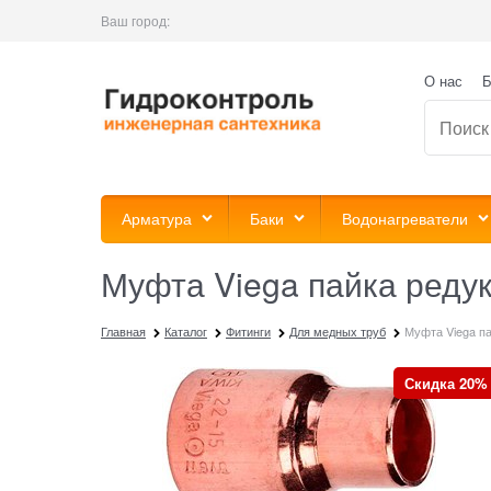
Ваш город:
О нас
Б
Арматура
Баки
Водонагреватели
Муфта Viega пайка реду
Главная
Каталог
Фитинги
Для медных труб
Муфта Viega па
Скидка 20%