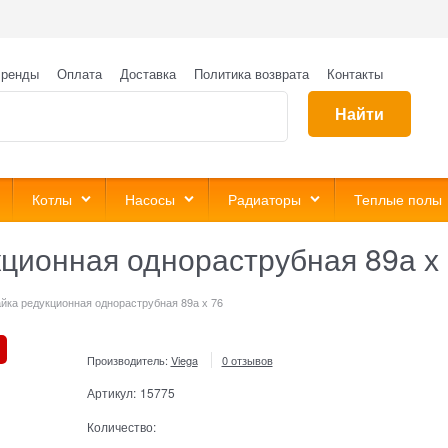
ренды
Оплата
Доставка
Политика возврата
Контакты
Найти
Котлы
Насосы
Радиаторы
Теплые полы
кционная однораструбная 89а х
йка редукционная однораструбная 89а х 76
Производитель:
Viega
0 отзывов
Артикул:
15775
Количество: