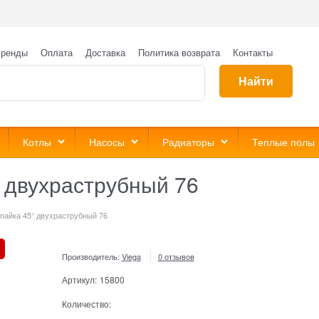
ренды
Оплата
Доставка
Политика возврата
Контакты
Найти
Котлы
Насосы
Радиаторы
Теплые полы
° двухраструбный 76
 пайка 45° двухраструбный 76
Производитель:
Viega
0 отзывов
Артикул:
15800
Количество: