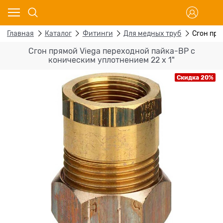
Главная
Каталог
Фитинги
Для медных труб
Сгон пря
Сгон прямой Viega переходной пайка-ВР с
коническим уплотнением 22 х 1"
Скидка 20%