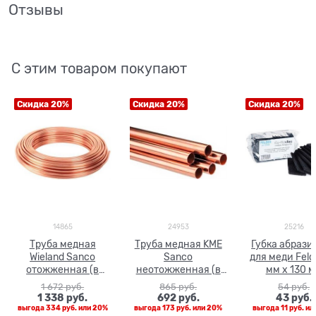
Отзывы
С этим товаром покупают
Скидка 20%
Скидка 20%
Скидка 20%
14865
24953
25216
Труба медная
Труба медная KME
Губка абрази
Wieland Sanco
Sanco
для меди Feld
отожженная (в
неотожженная (в
мм х 130 
бухтах) 22 x 1.0
штанге 5 м) 22 x 1.0
1 672
 руб.
865
 руб.
54
 руб.
1 338
 руб.
692
 руб.
43
 руб.
выгода
334 руб.
или
20%
выгода
173 руб.
или
20%
выгода
11 руб.
ил