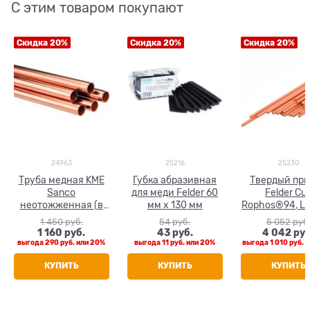
С этим товаром покупают
Скидка 20%
Скидка 20%
Скидка 20%
24963
25216
25230
Труба медная KME
Губка абразивная
Твердый пр
Sanco
для меди Felder 60
Felder Cu
неотожженная (в
мм х 130 мм
Rophos®94, L-
штанге 5 м) 35 x 1.0
ф 2 мм, L=500 
1 450
 руб.
54
 руб.
5 052
 руб
кг
1 160
 руб.
43
 руб.
4 042
 руб
выгода
290 руб.
или
20%
выгода
11 руб.
или
20%
выгода
1 010 руб.
и
КУПИТЬ
КУПИТЬ
КУПИТЬ