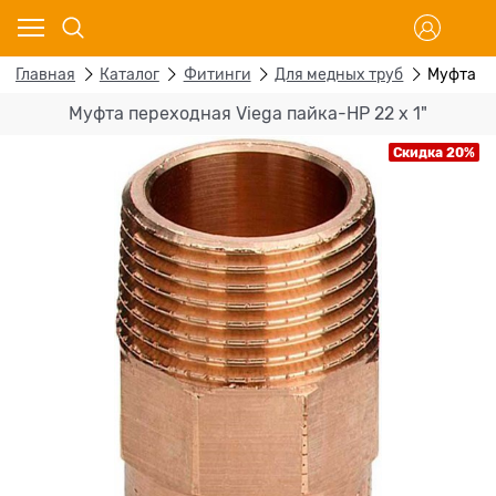
Главная
Каталог
Фитинги
Для медных труб
Муфта пе
Муфта переходная Viega пайка-НР 22 х 1"
Скидка 20%