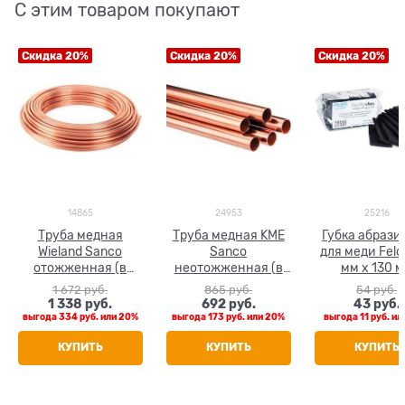
С этим товаром покупают
Скидка 20%
Скидка 20%
Скидка 20%
14865
24953
25216
Труба медная
Труба медная KME
Губка абрази
Wieland Sanco
Sanco
для меди Feld
отожженная (в
неотожженная (в
мм х 130 
бухтах) 22 x 1.0
штанге 5 м) 22 x 1.0
1 672
 руб.
865
 руб.
54
 руб.
1 338
 руб.
692
 руб.
43
 руб.
выгода
334 руб.
или
20%
выгода
173 руб.
или
20%
выгода
11 руб.
ил
КУПИТЬ
КУПИТЬ
КУПИТЬ