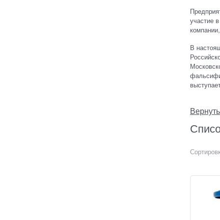
Предприят
участие 
компании
В настоя
Российско
Московско
фальсифи
выступае
Вернуть
Списо
Сортировк