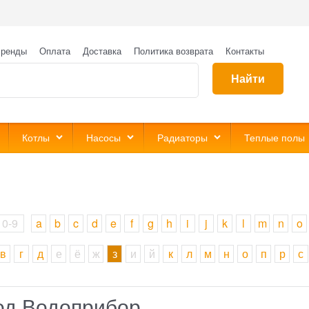
ренды
Оплата
Доставка
Политика возврата
Контакты
Найти
Котлы
Насосы
Радиаторы
Теплые полы
0-9
a
b
c
d
e
f
g
h
i
j
k
l
m
n
o
в
г
д
е
ё
ж
з
и
й
к
л
м
н
о
п
р
с
од Водоприбор