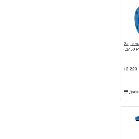
Задвижк
Ду 50 
12 223
Доба