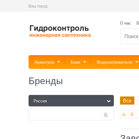
Ваш город:
О нас
Б
Арматура
Баки
Водонагреватели
Бренды
Все
а
б
Зав