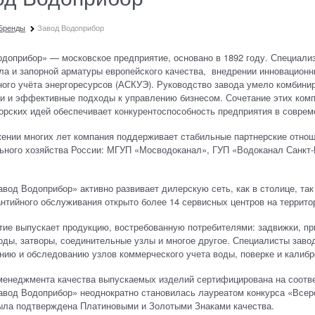
Бренды
Завод Водоприбор
доприбор» — московское предприятие, основано в 1892 году. Специали
ла и запорной арматуры европейского качества, внедрении инновационн
ого учёта энергоресурсов (АСКУЭ). Руководство завода умело комбинир
и и эффективные подходы к управлению бизнесом. Сочетание этих комп
орских идей обеспечивает конкурентоспособность предприятия в совре
жении многих лет компания поддерживает стабильные партнерские отно
ьного хозяйства России: МГУП «Мосводоканал», ГУП «Водоканал Санкт-
вод Водоприбор» активно развивает дилерскую сеть, как в столице, так
нтийного обслуживания открыто более 14 сервисных центров на террито
ие выпускает продукцию, востребованную потребителями: задвижки, пр
оды, затворы, соединительные узлы и многое другое. Специалисты заво
нию и обследованию узлов коммерческого учета воды, поверке и калибр
менеджмента качества выпускаемых изделий сертифицирована на соотв
вод Водоприбор» неоднократно становилась лауреатом конкурса «Всерос
была подтверждена Платиновыми и Золотыми Знаками качества.