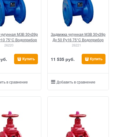
 чугунная МЗВ 30ч39р
Задвижка чугунная МЗВ 30ч39р
у10 75°C Водоприбор
Ду 50 Ру16 75°C Водоприбор
26220
26221
руб.
11 535
 руб.
Купить
Купить
ить в сравнение
Добавить в сравнение