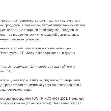
зируется на производстве комплексных систем учета
ых продуктов, в том числе, автоматизированных систем
ует 120-летние традиции производства, передовые
онентов в совокупности с генерацией оригинальных
менных рыночных условиях.
шения с крупнейшими предприятиями жилищно-
Петербурга», ГП «Калугаоблводоканал» и других
 и за ее пределами. Для удобства гарантийного и
рии РФ.
иборы учета воды, вантузы, гидранты, фильтры для
да предоставляют комплекс услуг по проектированию,
овке счетчиков воды.
етствие требованиям ГОСТ Р ИСО 9001-2008. Продукция
сийская марка (III тысячелетие). Знак качества ХХI