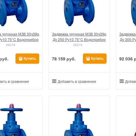
а чугунная МЗВ 30ч39р
Задвижка чугунная МЗВ 30ч39р
Задвижка
Ру10 75°C Водоприбор
Ду 250 Ру10 75°C Водоприбор
Ду 300 Р
26218
26219
 руб.
78 159
 руб.
92 036
 
Купить
Купить
вить в сравнение
Добавить в сравнение
Добав