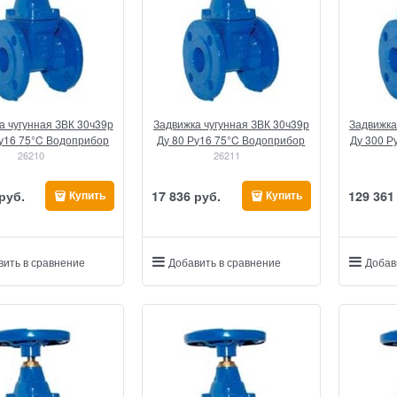
а чугунная ЗВК 30ч39р
Задвижка чугунная ЗВК 30ч39р
Задвижка
Ру16 75°C Водоприбор
Ду 80 Ру16 75°C Водоприбор
Ду 300 Р
26210
26211
 руб.
17 836
 руб.
129 361
Купить
Купить
вить в сравнение
Добавить в сравнение
Добав