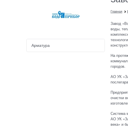
Главная
Завод «Во
воды, теп
комплексн
технологи
конструкт
Арматура
На протя
коммунал
городов.
АО УК «За
послегара
Предприят
очистки в
изготовле
Система 
АО УК «За
века» и 