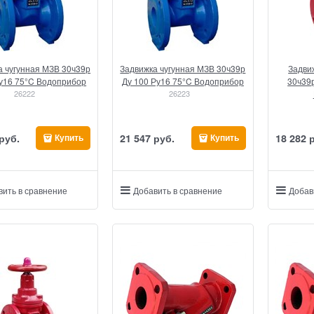
а чугунная МЗВ 30ч39р
Задвижка чугунная МЗВ 30ч39р
Задви
Ру16 75°C Водоприбор
Ду 100 Ру16 75°C Водоприбор
30ч39р
26222
26223
 руб.
21 547
 руб.
18 282
 
Купить
Купить
вить в сравнение
Добавить в сравнение
Добав