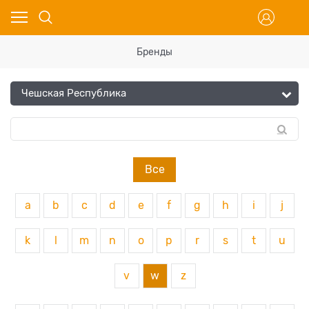
Бренды
Все
a
b
c
d
e
f
g
h
i
j
k
l
m
n
o
p
r
s
t
u
v
w
z