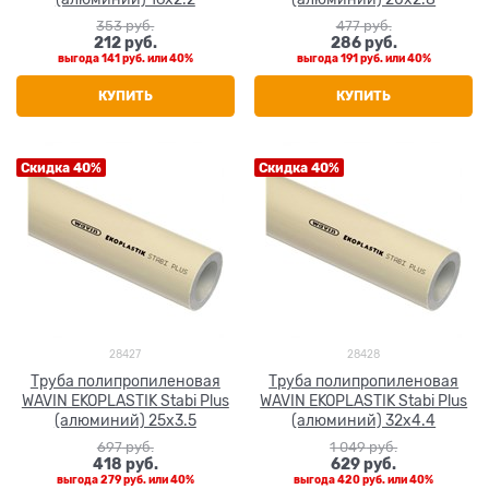
353
 руб.
477
 руб.
212
 руб.
286
 руб.
выгода
141 руб.
или
40%
выгода
191 руб.
или
40%
КУПИТЬ
КУПИТЬ
Скидка 40%
Скидка 40%
28427
28428
Труба полипропиленовая
Труба полипропиленовая
WAVIN EKOPLASTIK Stabi Plus
WAVIN EKOPLASTIK Stabi Plus
(алюминий) 25x3.5
(алюминий) 32x4.4
697
 руб.
1 049
 руб.
418
 руб.
629
 руб.
выгода
279 руб.
или
40%
выгода
420 руб.
или
40%