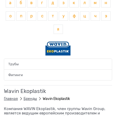
а
б
в
г
д
з
к
л
м
н
о
п
р
с
т
у
ф
ц
ч
э
я
Трубы
Фитинги
Wavin Ekoplastik
Главная
Бренды
Wavin Ekoplastik
Компания WAVIN Ekoplastik, член группы Wavin Group,
является ведущим европейским производителем и