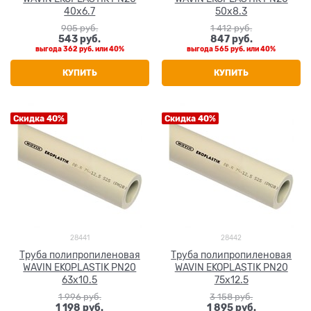
40x6.7
50x8.3
905
 руб.
1 412
 руб.
543
 руб.
847
 руб.
выгода
362 руб.
или
40%
выгода
565 руб.
или
40%
КУПИТЬ
КУПИТЬ
Скидка 40%
Скидка 40%
28441
28442
Труба полипропиленовая
Труба полипропиленовая
WAVIN EKOPLASTIK PN20
WAVIN EKOPLASTIK PN20
63x10.5
75x12.5
1 996
 руб.
3 158
 руб.
1 198
 руб.
1 895
 руб.