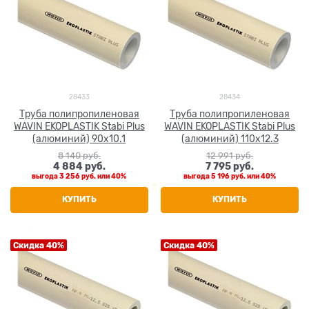
28433
28434
Труба полипропиленовая
Труба полипропиленовая
WAVIN EKOPLASTIK Stabi Plus
WAVIN EKOPLASTIK Stabi Plus
(алюминий) 90x10.1
(алюминий) 110x12.3
8 140
 руб.
12 991
 руб.
4 884
 руб.
7 795
 руб.
выгода
3 256 руб.
или
40%
выгода
5 196 руб.
или
40%
КУПИТЬ
КУПИТЬ
Скидка 40%
Скидка 40%