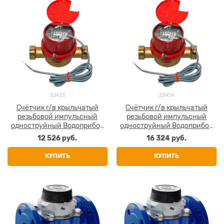
33433
33434
Счётчик г/в крыльчатый
Счётчик г/в крыльчатый
резьбовой импульсный
резьбовой импульсный
одноструйный Водоприбор
одноструйный Водоприбор
СКБИ 1 1/4" (Ду 32) Ру16 90°С
СКБИ 1 1/2" (Ду 40) Ру16 90°С
12 526
 руб.
16 324
 руб.
L=170мм
L=190мм
КУПИТЬ
КУПИТЬ