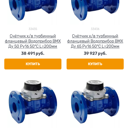
33435
33436
Счётчик х/в турбинный
Счётчик х/в турбинный
фланцевый Водоприбор ВМХ
фланцевый Водоприбор ВМХ
Ду 50 Ру16 50°С L=200мм
Ду 65 Ру16 50°С L=200мм
38 491
 руб.
39 927
 руб.
КУПИТЬ
КУПИТЬ