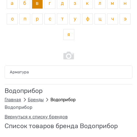
а
б
в
г
д
з
к
л
м
н
о
п
р
с
т
у
ф
ц
ч
э
я
Арматура
Водоприбор
Главная
Бренды
Водоприбор
Водоприбор
Вернуться к списку брендов
Список товаров бренда Водоприбор