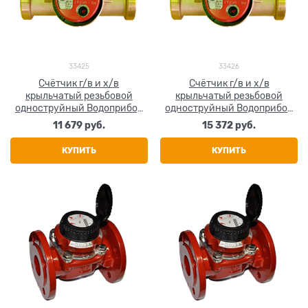
33425
33426
Счётчик г/в и х/в
Счётчик г/в и х/в
крыльчатый резьбовой
крыльчатый резьбовой
одноструйный Водоприбор
одноструйный Водоприбор
СКБ 1 1/4" (Ду 32) Ру16 90°С
СКБ 1 1/2" (Ду 40) Ру16 90°С
11 679
 руб.
15 372
 руб.
L=170мм
L=190мм
КУПИТЬ
КУПИТЬ