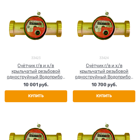
33423
33424
Счётчик г/в и х/в
Счётчик г/в и х/в
крыльчатый резьбовой
крыльчатый резьбовой
одноструйный Водоприбор
одноструйный Водоприбор
СКБ 3/4" (Ду 20) Ру16 90°С
СКБ 1" (Ду 25) Ру16 90°С
10 001
 руб.
10 700
 руб.
L=130мм
L=170мм
КУПИТЬ
КУПИТЬ