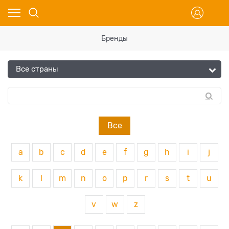
Бренды
Все
a
b
c
d
e
f
g
h
i
j
k
l
m
n
o
p
r
s
t
u
v
w
z