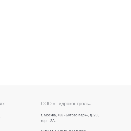
ях
ООО « Гидроконтроль
»
г. Москва, ЖК «Бутово парк», д. 23,
е
корп. 2А.
GPS: 55.544343, 37.587260