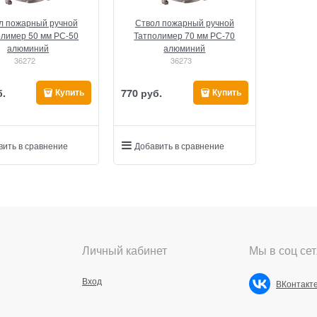
л пожарный ручной
Ствол пожарный ручной
олимер 50 мм РС-50
Татполимер 70 мм РС-70
алюминий
алюминий
36272
36273
б.
770
 руб.
Купить
Купить
вить в сравнение
Добавить в сравнение
Личный кабинет
Мы в соц сет
Вход
ВКонтакт