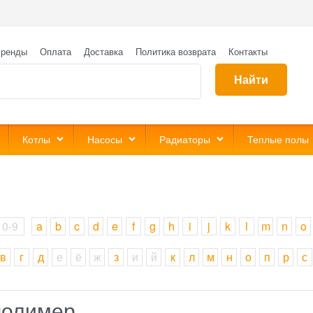
ренды
Оплата
Доставка
Политика возврата
Контакты
Найти
Котлы
Насосы
Радиаторы
Теплые полы
0-9
a
b
c
d
e
f
g
h
i
j
k
l
m
n
o
в
г
д
е
ё
ж
з
и
й
к
л
м
н
о
п
р
с
полимер