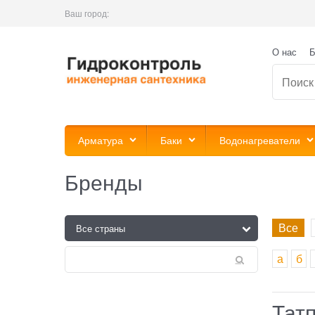
Ваш город:
О нас
Б
Арматура
Баки
Водонагреватели
Бренды
Все
а
б
Тат