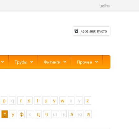
Войти
Корзина:
пусто
Трубы
Фитинги
Прочее
p
q
r
s
t
u
v
w
x
y
z
т
у
ф
х
ц
ч
ш
щ
э
ю
я