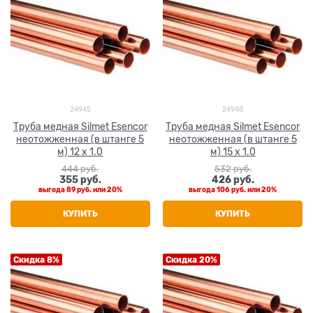
24945
24948
Труба медная Silmet Esencor
Труба медная Silmet Esencor
неотожженная (в штанге 5
неотожженная (в штанге 5
м) 12 x 1.0
м) 15 x 1.0
444
 руб.
532
 руб.
355
 руб.
426
 руб.
выгода
89 руб.
или
20%
выгода
106 руб.
или
20%
КУПИТЬ
КУПИТЬ
Скидка 8%
Скидка 20%