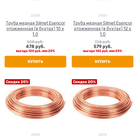
25004
25007
Труба медная Silmet Esencor
Труба медная Silmet Esencor
отожженная (в бухтах) 10 x
отожженная (в бухтах) 12 x
1.0
1.0
598
 руб.
724
 руб.
478
 руб.
579
 руб.
выгода
120 руб.
или
20%
выгода
145 руб.
или
20%
КУПИТЬ
КУПИТЬ
Скидка 20%
Скидка 20%
25010
25013