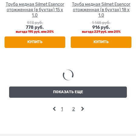
Труба медная Silmet Esencor
Труба медная Silmet Esencor
отожженная (в бухтах) 15 x
отожженная (в бухтах) 18 x
1.0
1.0
973
 руб.
1 145
 руб.
778
 руб.
916
 руб.
выгода
195 руб.
или
20%
выгода
229 руб.
или
20%
КУПИТЬ
КУПИТЬ
ПОКАЗАТЬ ЕЩЕ
1
2