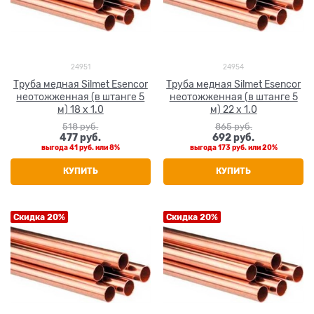
24951
24954
Труба медная Silmet Esencor
Труба медная Silmet Esencor
неотожженная (в штанге 5
неотожженная (в штанге 5
м) 18 x 1.0
м) 22 x 1.0
518
 руб.
865
 руб.
477
 руб.
692
 руб.
выгода
41 руб.
или
8%
выгода
173 руб.
или
20%
КУПИТЬ
КУПИТЬ
Скидка 20%
Скидка 20%