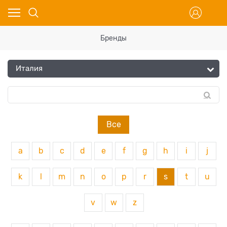
Бренды
Все
a
b
c
d
e
f
g
h
i
j
k
l
m
n
o
p
r
s
t
u
v
w
z