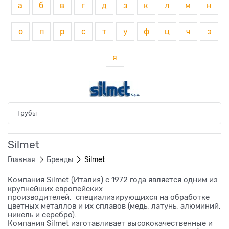
а
б
в
г
д
з
к
л
м
н
о
п
р
с
т
у
ф
ц
ч
э
я
Трубы
Silmet
Главная
Бренды
Silmet
Компания Silmet (Италия) с 1972 года является одним из
крупнейших европейских
производителей, специализирующихся на обработке
цветных металлов и их сплавов (медь, латунь, алюминий,
никель и серебро).
Компания Silmet изготавливает высококачественные и