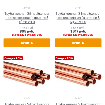
24958
24961
Труба медная Silmet Esencor
Труба медная Silmet Esencor
неотожженная (в штанге 5
неотожженная (в штанге 5
м) 28 x 1.0
м) 28 x 1.5
1 131
 руб.
1 646
 руб.
905
 руб.
1 317
 руб.
выгода
226 руб.
или
20%
выгода
329 руб.
или
20%
КУПИТЬ
КУПИТЬ
Скидка 20%
Скидка 20%
24964
24967
Труба медная Silmet Esencor
Труба медная Silmet Esencor