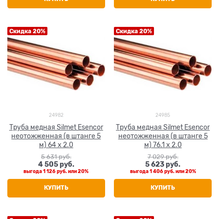
Скидка 20%
Скидка 20%
24982
24985
Труба медная Silmet Esencor
Труба медная Silmet Esencor
неотожженная (в штанге 5
неотожженная (в штанге 5
м) 64 x 2.0
м) 76.1 x 2.0
5 631
 руб.
7 029
 руб.
4 505
 руб.
5 623
 руб.
выгода
1 126 руб.
или
20%
выгода
1 406 руб.
или
20%
КУПИТЬ
КУПИТЬ