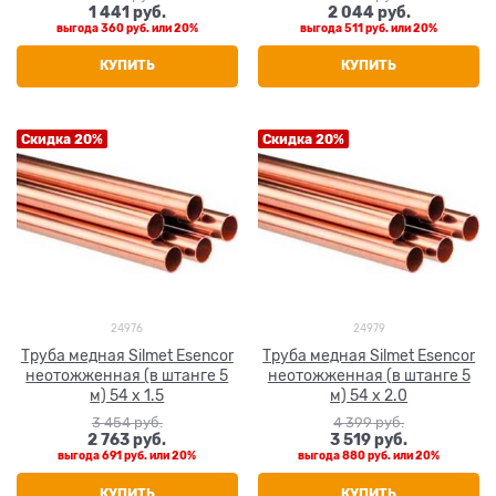
1 441
 руб.
2 044
 руб.
выгода
360 руб.
или
20%
выгода
511 руб.
или
20%
КУПИТЬ
КУПИТЬ
Скидка 20%
Скидка 20%
24976
24979
Труба медная Silmet Esencor
Труба медная Silmet Esencor
неотожженная (в штанге 5
неотожженная (в штанге 5
м) 54 x 1.5
м) 54 x 2.0
3 454
 руб.
4 399
 руб.
2 763
 руб.
3 519
 руб.
выгода
691 руб.
или
20%
выгода
880 руб.
или
20%
КУПИТЬ
КУПИТЬ