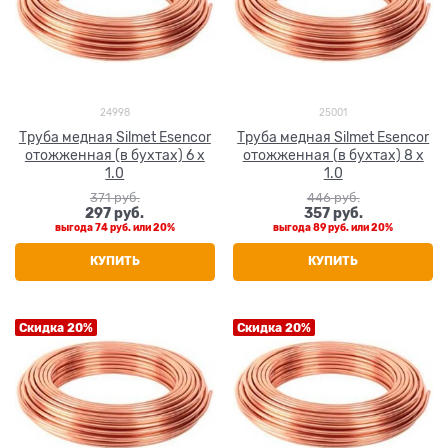
24998
25001
Труба медная Silmet Esencor
Труба медная Silmet Esencor
отожженная (в бухтах) 6 x
отожженная (в бухтах) 8 x
1.0
1.0
371
 руб.
446
 руб.
297
 руб.
357
 руб.
выгода
74 руб.
или
20%
выгода
89 руб.
или
20%
КУПИТЬ
КУПИТЬ
Скидка 20%
Скидка 20%