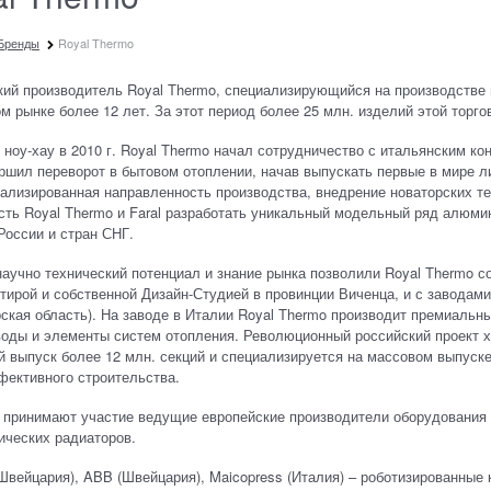
Бренды
Royal Thermo
ий производитель Royal Thermo, специализирующийся на производстве 
м рынке более 12 лет. За этот период более 25 млн. изделий этой торг
 ноу-хау в 2010 г. Royal Thermo начал сотрудничество с итальянским ко
ршил переворот в бытовом отоплении, начав выпускать первые в мире 
ализированная направленность производства, внедрение новаторских т
ть Royal Thermo и Faral разработать уникальный модельный ряд алюми
России и стран СНГ.
учно технический потенциал и знание рынка позволили Royal Thermo с
тирой и собственной Дизайн-Студией в провинции Виченца, и с заводами 
ская область). На заводе в Италии Royal Thermo производит премиаль
оды и элементы систем отопления. Революционный российский проект х
 выпуск более 12 млн. секций и специализируется на массовом выпуск
фективного строительства.
е принимают участие ведущие европейские производители оборудования
ических радиаторов.
(Швейцария), ABB (Швейцария), Maicopress (Италия) – роботизированны