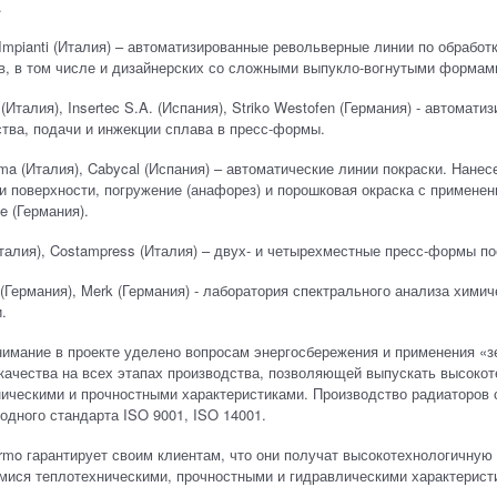
.
 Impianti (Италия) – автоматизированные револьверные линии по обрабо
в, в том числе и дизайнерских со сложными выпукло-вогнутыми формам
 (Италия), Insertec S.A. (Испания), Striko Westofen (Германия) - автома
тва, подачи и инжекции сплава в пресс-формы.
rma (Италия), Cabycal (Испания) – автоматические линии покраски. Нане
и поверхности, погружение (анафорез) и порошковая окраска с примене
ke (Германия).
алия), Costampress (Италия) – двух- и четырехместные пресс-формы по
 (Германия), Merk (Германия) - лаборатория спектрального анализа химич
.
имание в проекте уделено вопросам энергосбережения и применения «з
 качества на всех этапах производства, позволяющей выпускать высок
ическими и прочностными характеристиками. Производство радиаторов 
дного стандарта ISO 9001, ISO 14001.
rmo гарантирует своим клиентам, что они получат высокотехнологичную
ися теплотехническими, прочностными и гидравлическими характерист