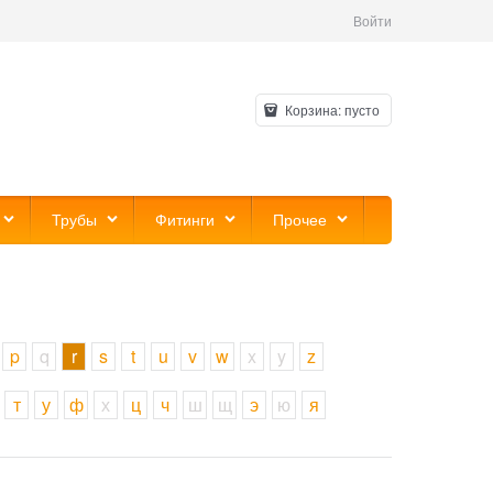
Войти
Корзина:
пусто
Трубы
Фитинги
Прочее
p
q
r
s
t
u
v
w
x
y
z
т
у
ф
х
ц
ч
ш
щ
э
ю
я