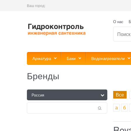
Ваш город:
О нас
Б
Арматура
Баки
Водонагреватели
Бренды
Все
а
б
Roy