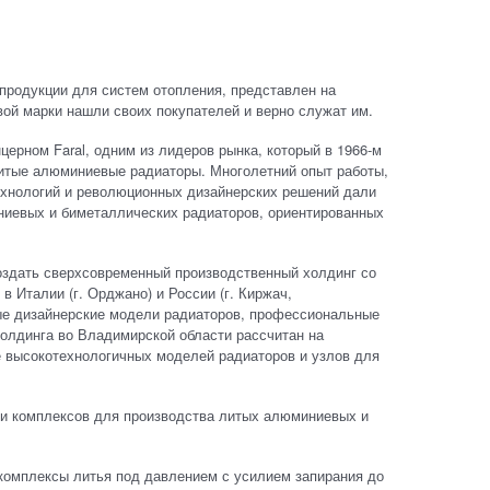
продукции для систем отопления, представлен на
овой марки нашли своих покупателей и верно служат им.
нцерном Faral, одним из лидеров рынка, который в 1966-м
литые алюминиевые радиаторы. Многолетний опыт работы,
ехнологий и революционных дизайнерских решений дали
ниевых и биметаллических радиаторов, ориентированных
оздать сверхсовременный производственный холдинг со
в Италии (г. Орджано) и России (г. Киржач,
ные дизайнерские модели радиаторов, профессиональные
олдинга во Владимирской области рассчитан на
е высокотехнологичных моделей радиаторов и узлов для
 и комплексов для производства литых алюминиевых и
е комплексы литья под давлением с усилием запирания до