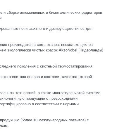
тке и сборке алюминиевых и биметаллических радиаторов
и.
тизированные печи шахтного и дозирующего типов для
сение производится в семь этапов: несколько циклов
нием экологически чистых красок AkzoNobel (Нидерланды)
следнего поколения с системой термостатирования.
еского состава сплава и контроля качества готовой
еленых» технологий, а также многоступенчатой системе
отехнологичную продукцию с превосходными
сертифицировано в соответствии с нормами
 продукцию (более 10 международных патентов) с
икам.