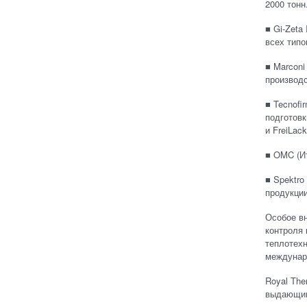
2000 тонн
■ Gi-Zeta
всех типо
■ Marconi
производс
■ Tecnofi
подготовк
и FreiLac
■ OMC (Ит
■ Spektro
продукции
Особое вн
контроля
теплотехн
междунаро
Royal The
выдающим