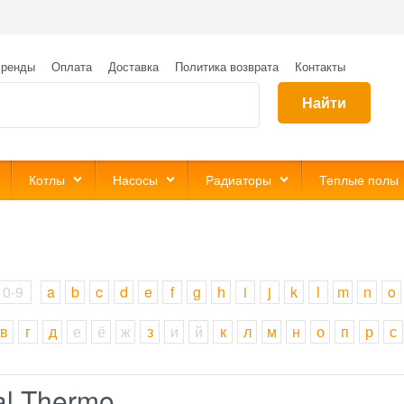
ренды
Оплата
Доставка
Политика возврата
Контакты
Найти
Котлы
Насосы
Радиаторы
Теплые полы
0-9
a
b
c
d
e
f
g
h
i
j
k
l
m
n
o
в
г
д
е
ё
ж
з
и
й
к
л
м
н
о
п
р
с
al Thermo