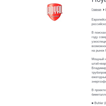
Главная
Европейск
российско
В поисках
году сове
узкоспеци
возможнос
на рынок 
Мощный на
штаб-квар
Владимир
трубопров
ежегодный
энергоэф
В проект
биметалл
■ Buhler 