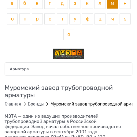
а
б
в
г
д
з
к
л
м
н
о
п
р
с
т
у
ф
ц
ч
э
я
Арматура
Муромский завод трубопроводной
арматуры
Главная
Бренды
Муромский завод трубопроводной армат
МЗТА — один из ведущих производителей
трубопроводной арматуры в Российской
федерации. Завод начал собственное производство
запорной арматуры в сентябре 2001 года
с выпуска задвижек 30с41нж Ду 50, 80 и 100,