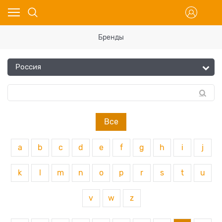
Бренды
Все
a
b
c
d
e
f
g
h
i
j
k
l
m
n
o
p
r
s
t
u
v
w
z