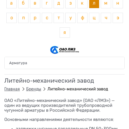
а
б
в
г
д
з
к
л
м
н
о
п
р
с
т
у
ф
ц
ч
э
я
Арматура
Литейно-механический завод
Главная
Бренды
Литейно-механический завод
ОАО «Литейно-механический завод» (ОАО «ЛМЗ») —
один из ведущих производителей трубопроводной
чугунной арматуры в Российской Федерации.
Основными направлениями деятельности являются:
задвижки чугунные параллельные DN 50-300мм,