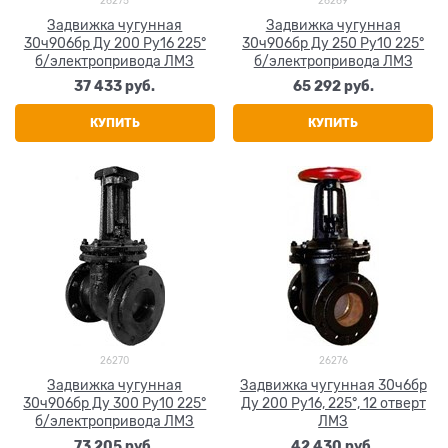
26275
26269
Задвижка чугунная
Задвижка чугунная
30ч906бр Ду 200 Ру16 225°
30ч906бр Ду 250 Ру10 225°
б/электропривода ЛМЗ
б/электропривода ЛМЗ
37 433
 руб.
65 292
 руб.
КУПИТЬ
КУПИТЬ
26270
26276
Задвижка чугунная
Задвижка чугунная 30ч6бр
30ч906бр Ду 300 Ру10 225°
Ду 200 Ру16, 225°, 12 отверт
б/электропривода ЛМЗ
ЛМЗ
73 205
 руб.
42 430
 руб.