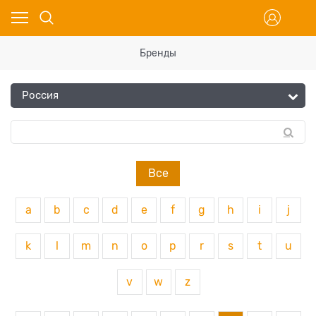
Бренды
Все
a
b
c
d
e
f
g
h
i
j
k
l
m
n
o
p
r
s
t
u
v
w
z