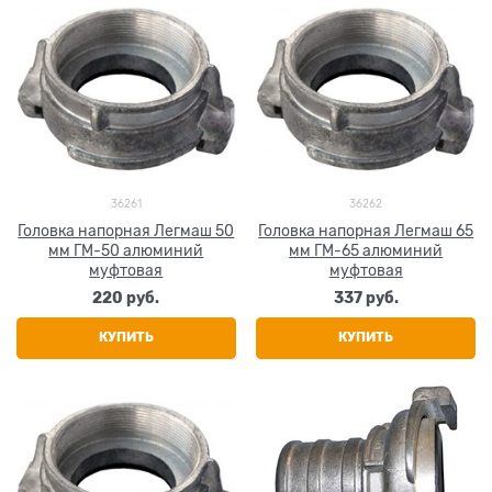
36261
36262
Головка напорная Легмаш 50
Головка напорная Легмаш 65
мм ГМ-50 алюминий
мм ГМ-65 алюминий
муфтовая
муфтовая
220
 руб.
337
 руб.
КУПИТЬ
КУПИТЬ