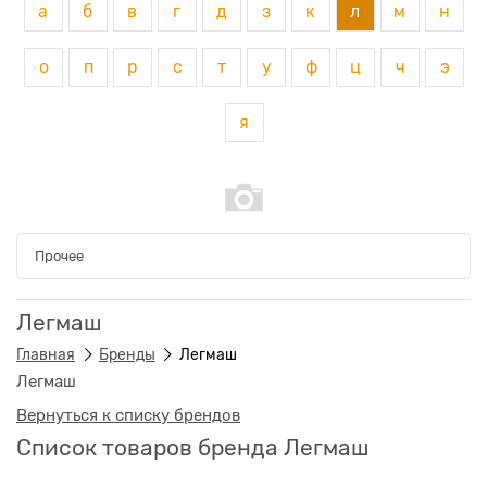
а
б
в
г
д
з
к
л
м
н
о
п
р
с
т
у
ф
ц
ч
э
я
Прочее
Легмаш
Главная
Бренды
Легмаш
Легмаш
Вернуться к списку брендов
Список товаров бренда Легмаш