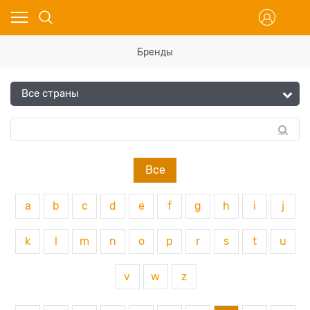
Бренды
Все
a
b
c
d
e
f
g
h
i
j
k
l
m
n
o
p
r
s
t
u
v
w
z