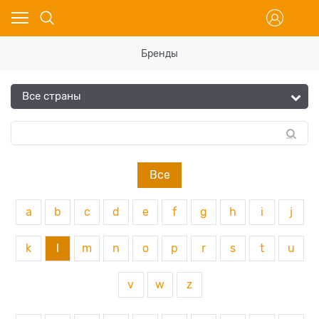
Бренды
Все
a
b
c
d
e
f
g
h
i
j
k
l
m
n
o
p
r
s
t
u
v
w
z