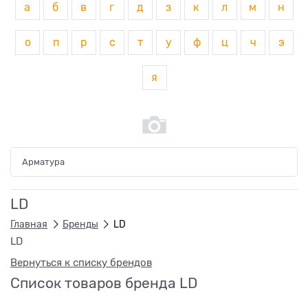
а
б
в
г
д
з
к
л
м
н
о
п
р
с
т
у
ф
ц
ч
э
я
Арматура
LD
Главная
Бренды
LD
LD
Вернуться к списку брендов
Список товаров бренда LD