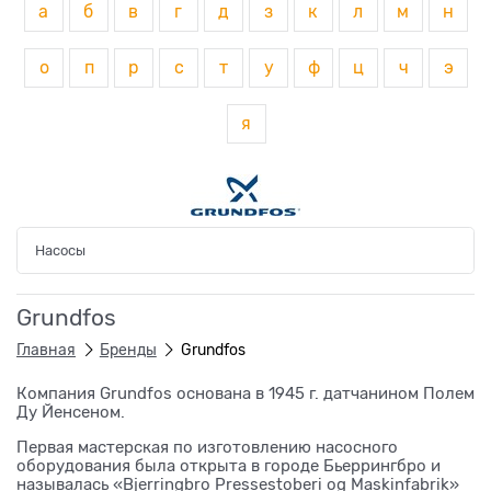
а
б
в
г
д
з
к
л
м
н
о
п
р
с
т
у
ф
ц
ч
э
я
Насосы
Grundfos
Главная
Бренды
Grundfos
Компания Grundfos основана в 1945 г. датчанином Полем
Ду Йенсеном.
Первая мастерская по изготовлению насосного
оборудования была открыта в городе Бьеррингбро и
называлась «Bjerringbro Pressestoberi og Maskinfabrik»