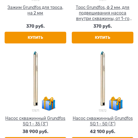
Зажим Grundfos для троса,
Трос Grundfos, ф 2 мм, для
на 2 мм
подвешивания насоса
внутри скважины, от 1-го
метра
370
 руб.
370
 руб.
КУПИТЬ
КУПИТЬ
17871
17872
Насос скважинный Grundfos
Насос скважинный Grundfos
SQ 1 - 35 (3")
SQ 1 - 50 (3")
38 900
 руб.
42 100
 руб.