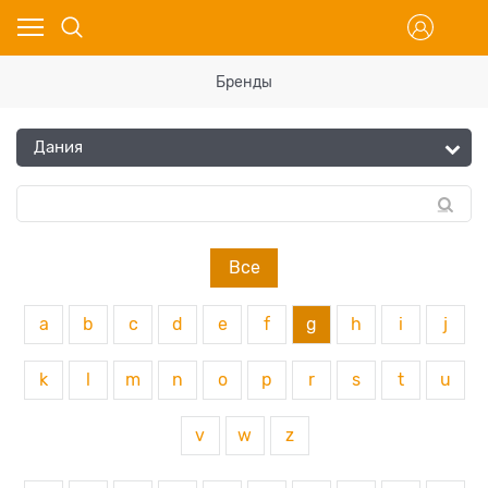
Бренды
Все
a
b
c
d
e
f
g
h
i
j
k
l
m
n
o
p
r
s
t
u
v
w
z